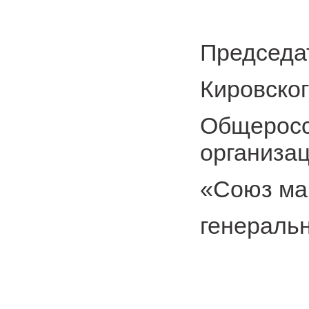
Председа
Кировског
Общеросс
организа
«Союз ма
генераль
Г.А.