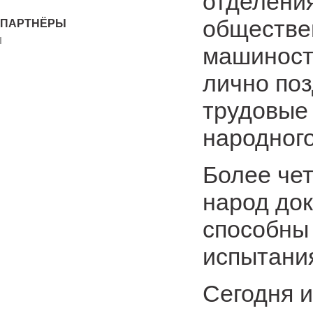
отделени
обществе
ПАРТНЁРЫ
машиност
лично по
трудовые
народного
Более че
народ док
способны
испытани
Сегодня и