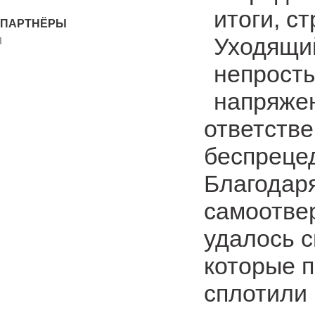
итоги, с
ПАРТНЁРЫ
Уходящий
непросты
напряжен
ответств
беспреце
Благодар
самоотве
удалось с
которые п
сплотили