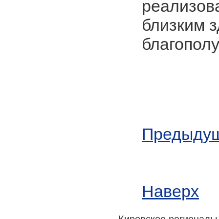
реализов
близким з
благополу
Предыдущ
Наверх