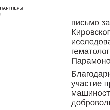
ПАРТНЁРЫ
письмо з
Кировског
исследова
гематолог
Парамоно
Благодар
участие п
машиност
доброволь