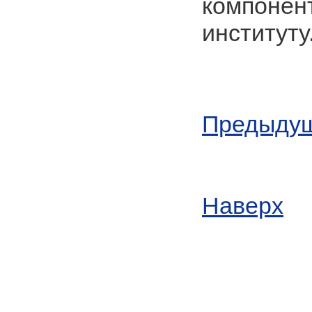
компонен
институту
Предыдущ
Наверх