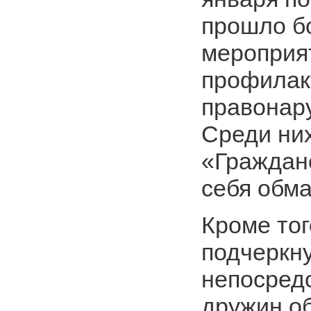
прошло б
мероприя
профилак
правонар
Среди них
«Граждан
себя обма
Кроме то
подчеркну
непосред
дружин о