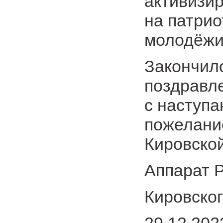
активизир
на патрио
молодёжи
Закончил
поздравл
с наступ
пожелание
Кировской
Аппарат Р
Кировско