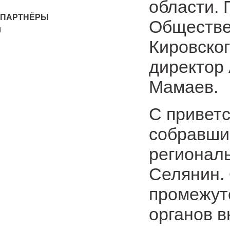
области. 
ПАРТНЁРЫ
Обществе
Кировско
директор
Мамаев.
С привет
собравши
регионал
Селянин. 
промежут
органов в