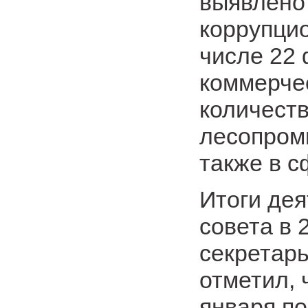
выявлено
коррупци
числе 22 
коммерче
количеств
лесопром
также в с
Итоги де
совета в 
секретар
отметил, 
января по