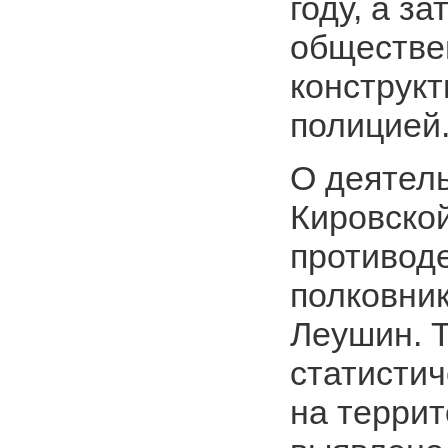
году, а з
обществе
конструкт
полицией
О деятел
Кировской
противод
полковни
Леушин. Т
статистич
на террит