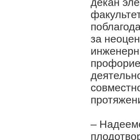
декан эле
факульте
поблагод
за неоцен
инженерн
профорие
деятельн
совместно
протяжени
– Надеем
плодотво