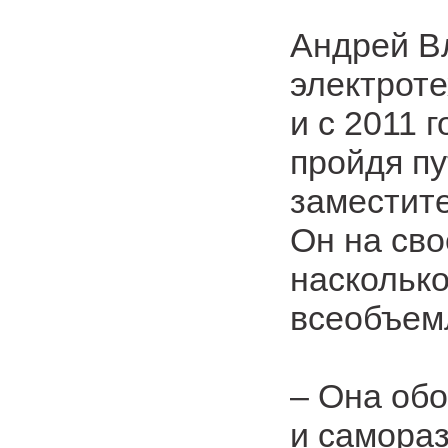
Андрей В
электрот
и с 2011 
пройдя пу
заместите
Он на сво
насколько
всеобъем
– Она обо
и самораз