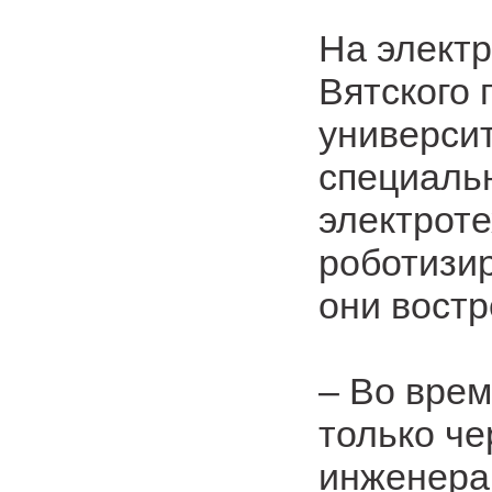
На элект
Вятского 
университ
специальн
электроте
роботизир
они востр
– Во врем
только че
инженера 