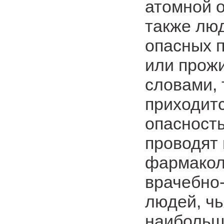
атомной о
также люд
опасных 
или прож
словами, 
приходитс
опасност
проводят
фармакол
врачебно
людей, чь
наибольш