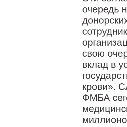
очередь 
донорских
сотрудник
организац
свою оче
вклад в 
государс
крови». С
ФМБА сег
медицинс
миллионо