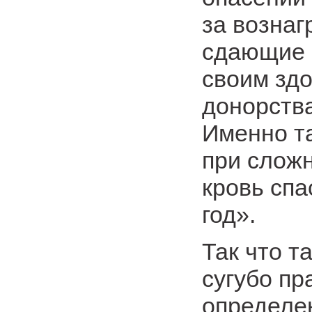
за вознаг
сдающие е
своим здо
донорств
Именно т
при сложн
кровь спа
год».
Так что т
сугубо п
определе