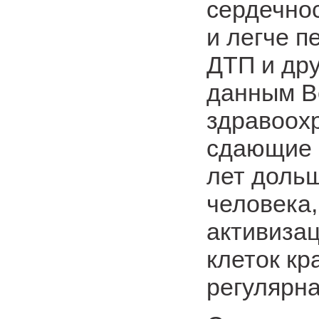
сердечно
и легче п
ДТП и дру
данным В
здравоох
сдающие к
лет доль
человека,
активизац
клеток кр
регулярн