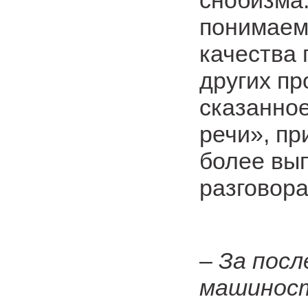
снобизма
понимаем,
качества
других пр
сказанное
речи», пр
более вы
разговора
–
За посл
машиност