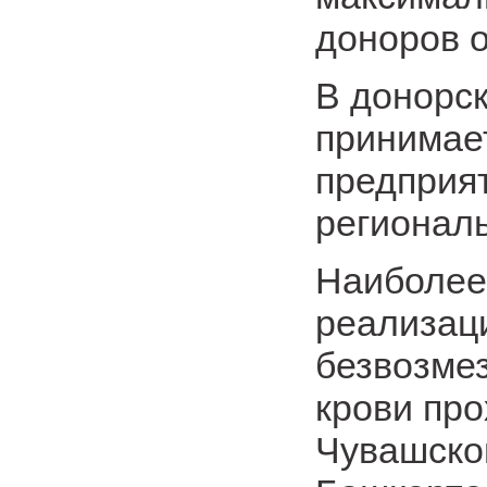
доноров о
В донорск
принимает
предприят
регионал
Наиболее
реализац
безвозмез
крови про
Чувашско