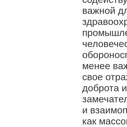
важной д
здравоохр
промышле
человечес
обороносп
менее важ
свое отра
доброта 
замечате
и взаимо
как массо