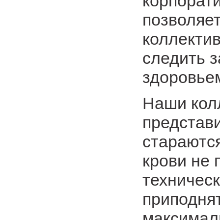
корпорати
позволяет
коллектив
следить 
здоровье
Наши колл
представ
стараются
крови не 
техническ
приподня
максимал