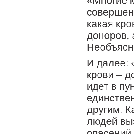
«Многие 
совершенн
какая кро
доноров, 
Необъясн
И далее: 
крови – д
идет в пу
единстве
другим. К
людей вы
опасений 