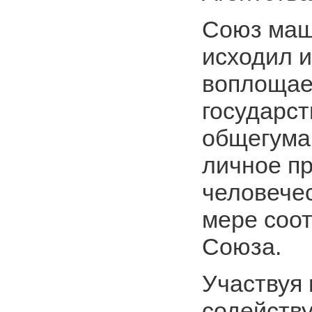
Союз маш
исходил и
воплощает
государс
общегуман
личное п
человечес
мере соот
Союза.
Участвуя
содейств