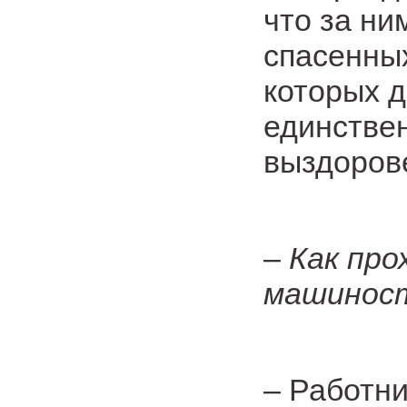
что за ни
спасенных
которых 
единстве
выздоров
–
Как про
машиност
– Работни