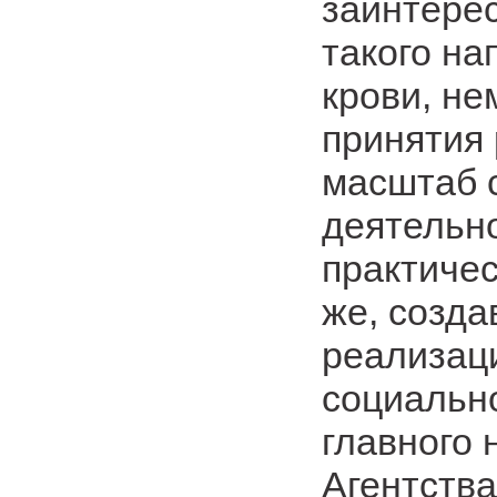
заинтере
такого на
крови, н
принятия
масштаб с
деятельно
практичес
же, созд
реализац
социально
главного 
Агентства