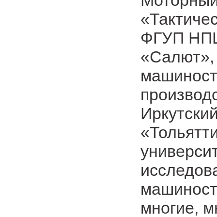
Моторный
«Тактичес
ФГУП НПЦ
«Салют»,
машиност
производ
Иркутски
«Тольятт
университ
исследов
машиност
многие, м