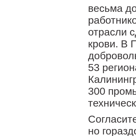
весьма до
работник
отрасли с
крови. В 
доброволь
53 регио
Калининг
300 пром
техническ
Согласите
но горазд