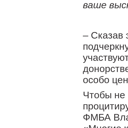
ваше выс
– Сказав 
подчеркну
участвую
донорстве
особо цен
Чтобы не
процитир
ФМБА Вла