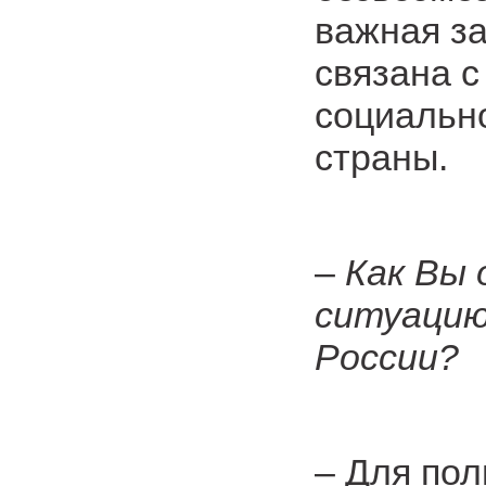
важная з
связана с
социальн
страны.
–
Как Вы
ситуацию
России?
– Для по