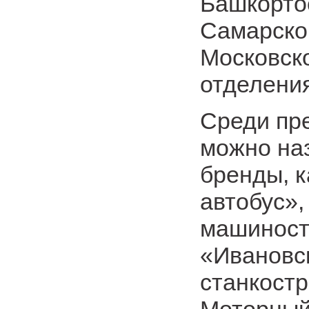
Башкорто
Самарско
Московск
отделения
Среди пр
можно наз
бренды, 
автобус»,
машиност
«Ивановс
станкост