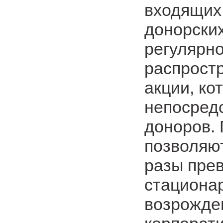
входящих 
донорски
регулярн
распрост
акции, ко
непосред
доноров.
позволяют
разы пре
стационар
возрожде