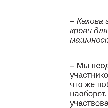
–
Какова 
крови дл
машиност
– Мы нео
участнико
что же по
наоборот,
участвова