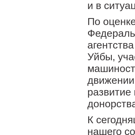
и в ситуа
По оценк
Федераль
агентств
Уйбы, уча
машиност
движении
развитие
донорства
К сегодн
нашего с