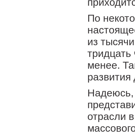
приходитс
По некото
настоящее
из тысяч
тридцать 
менее. Та
развития 
Надеюсь, 
представ
отрасли 
массовог