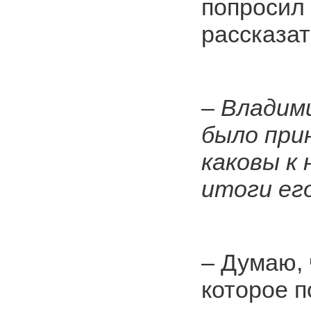
попросил
рассказат
–
Владими
было при
каковы к
итоги ег
– Думаю,
которое 