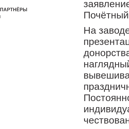
заявление
ПАРТНЁРЫ
Почётный
На заводе
презентац
донорства
наглядны
вывешива
празднич
Постоянн
индивиду
чествова