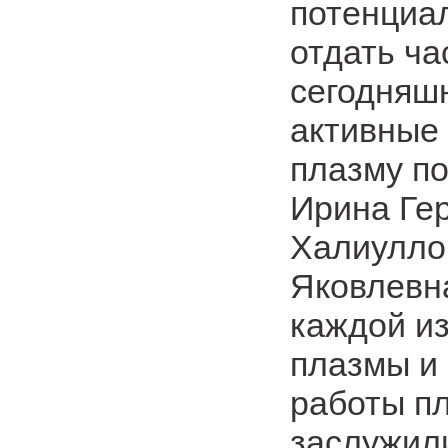
потенциа
отдать ча
сегодняшн
активные
плазму по
Ирина Ге
Халиулло
Яковлевн
каждой из
плазмы и 
работы пл
заслужил