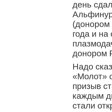
день сдал
Альфинур
(донором 
года и на
плазмода
донором Р
Надо сказ
«Молот» о
призыв ст
каждым д
стали отк