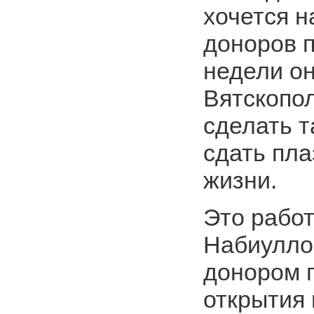
хочется н
доноров 
недели он
Вятскопо
сделать т
сдать пла
жизни.
Это работ
Набиулло
донором 
открытия 