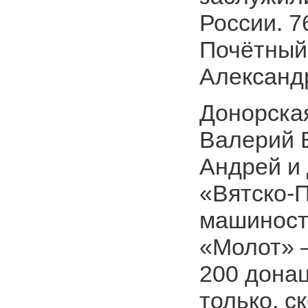
России. 7
Почётный
Александ
Донорска
Валерий 
Андрей и
«Вятско-
машиност
«Молот» 
200 дона
только, с