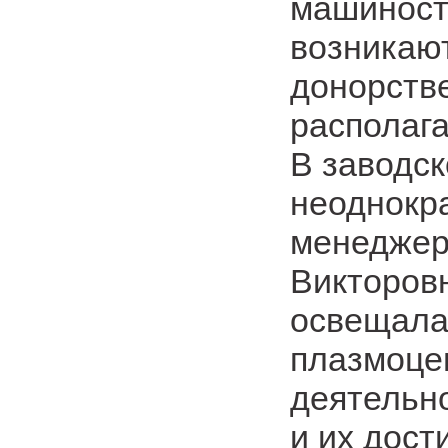
машиност
возникают
донорстве
располаг
В заводск
неоднокра
менеджер
Викторов
освещала
плазмоцен
деятельн
и их дост