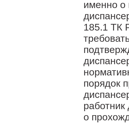
именно о
диспансер
185.1 ТК 
требовать
подтвержд
диспансе
норматив
порядок 
диспансер
работник
о прохож