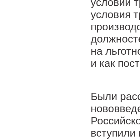
условий 
условия т
производс
должносте
на льготн
и как пос
Были рас
нововвед
Российск
вступили 