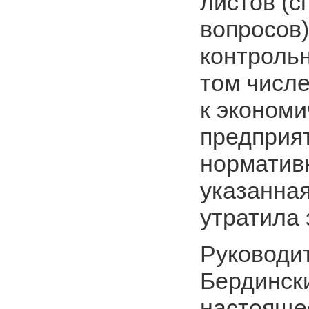
листов (с
вопросов
контроль
том числе
к экономи
предприят
норматив
указанная
утратила 
Руководит
Бердински
настояще