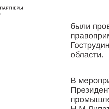
ПАРТНЁРЫ
были про
правопри
Гострудин
области.
В меропр
Президент
промышле
Н.М.Липат