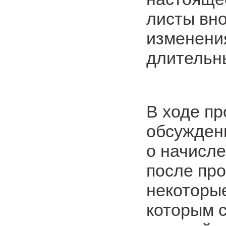
листы вн
изменения
длительн
В ходе п
обсужден
о начисле
после про
некоторы
которым 