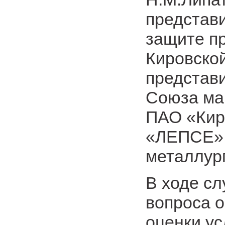
представ
защите п
Кировской
представ
Союза ма
ПАО «Кир
«ЛЕПСЕ»,
металлург
В ходе с
вопроса 
оценки ус