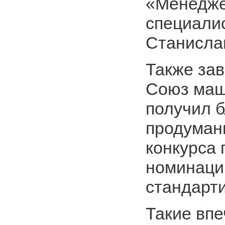
«Менедже
специалис
Станисла
Также за
Союз маш
получил б
продуман
конкурса
номинаци
стандарт
Такие вп