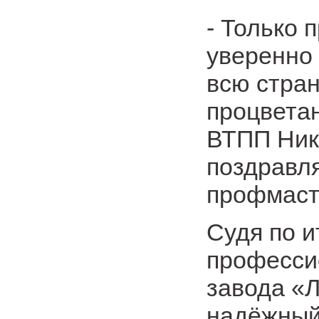
- Только
уверенно 
всю стран
процвета
ВТПП Ник
поздравл
профмаст
Судя по и
професси
завода «
надёжный