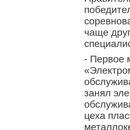
победител
соревнов
чаще дру
специали
- Первое 
«Электро
обслужив
занял эле
обслужив
цеха пла
металлок