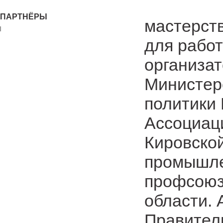
ПАРТНЁРЫ
мастерст
для работ
организат
Министер
политики 
Ассоциац
Кировской
промышле
профсоюз
области. 
Правител