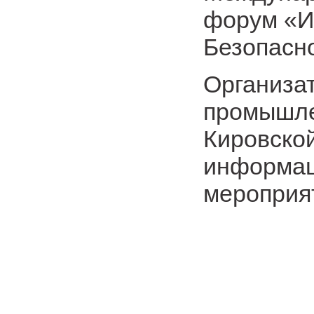
форум «И
Безопасн
Организа
промышле
Кировско
информац
мероприя