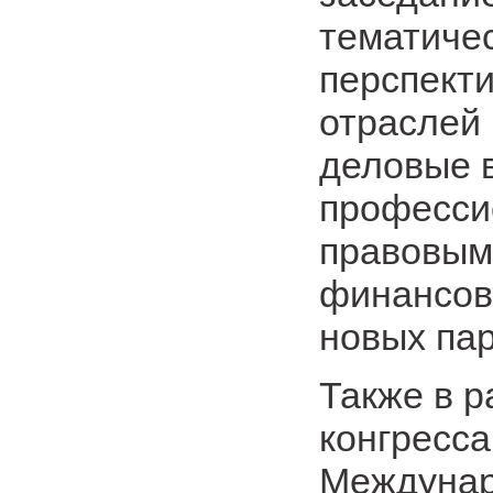
тематиче
перспект
отраслей
деловые 
професси
правовым
финансов
новых па
Также в 
конгресс
Междунар