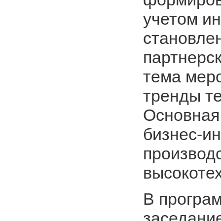
учетом ин
становле
партнерс
тема мер
тренды те
Основная
бизнес-ин
производс
высокотех
В програ
заседание