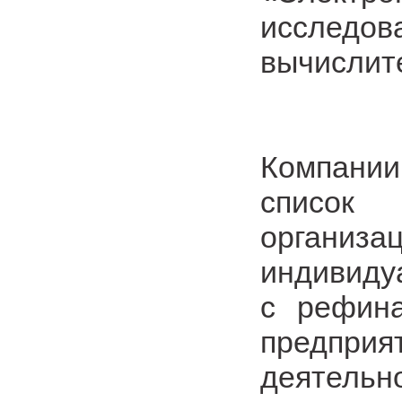
исследов
вычислит
Компании
список
органи
индивиду
с рефина
предприя
деятель