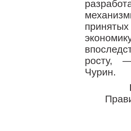
разраб
механиз
принятых
эконом
впоследс
росту, 
Чурин.
Прави