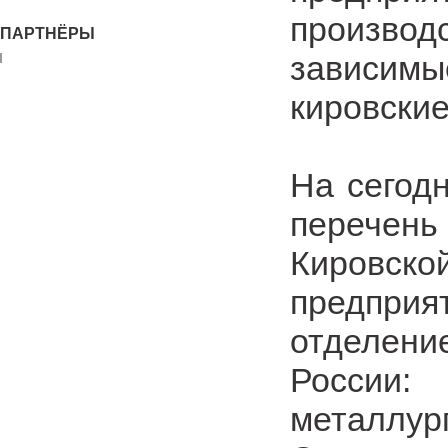
произв
ПАРТНЁРЫ
зависимые
кировски
На сегод
перечен
Кировско
предприя
отделени
Росс
металлур