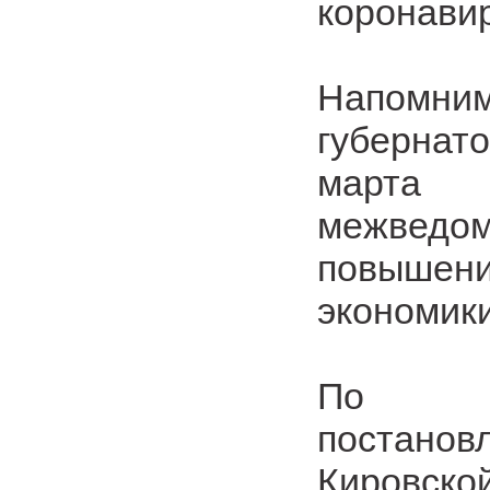
коронави
Напомни
губерна
март
межведо
повышен
экономики
По ре
постано
Кировс