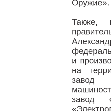
Оружие».
Также,
правите
Александ
федераль
и произв
на терри
завод
машиност
завод «
«Элект