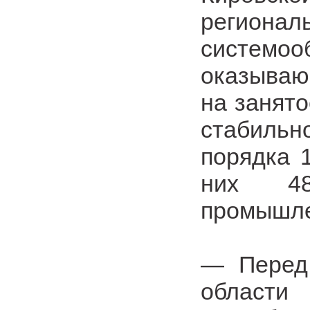
регио
системо
оказываю
на занят
стабиль
порядка 
них 4
промышле
— Перед 
области