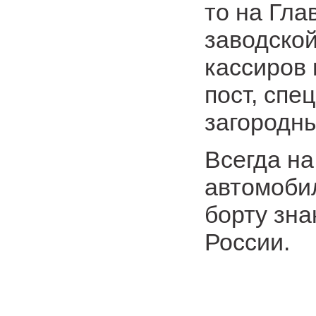
то на Гла
заводской
кассиров 
пост, спе
загородны
Всегда на
автомобил
борту зн
России.