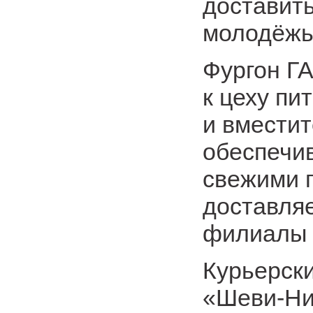
доставит
молодёжь
Фургон ГА
к цеху п
и вместит
обеспечи
свежими 
доставля
филиалы 
Курьерск
«Шеви-Нив