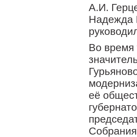
А.И. Герц
Надежда 
руководил
Во время
значител
Гурьяново
модерниз
её общес
губернато
председа
Собрания