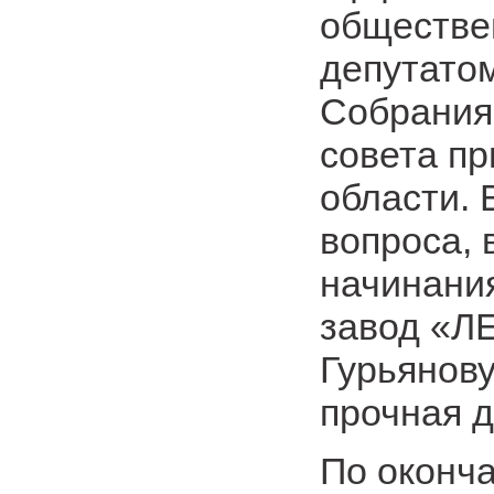
обществе
депутато
Собрания
совета п
области. 
вопроса, 
начинани
завод «Л
Гурьянову
прочная д
По оконч