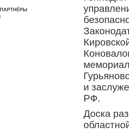
управлен
ПАРТНЁРЫ
безопасно
Законода
Кировско
Коновалов
мемориал
Гурьянов
и заслуже
РФ.
Доска ра
областной