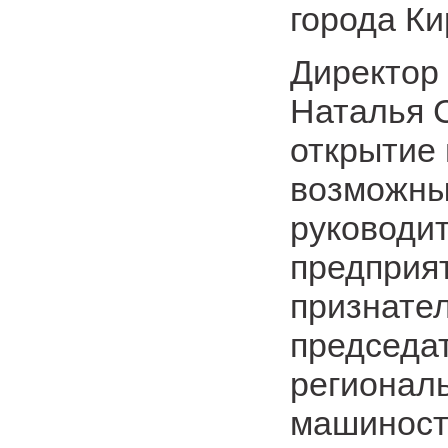
города Ки
Директор 
Наталья 
открытие
возможны
руководи
предприя
признате
председа
регионал
машиност