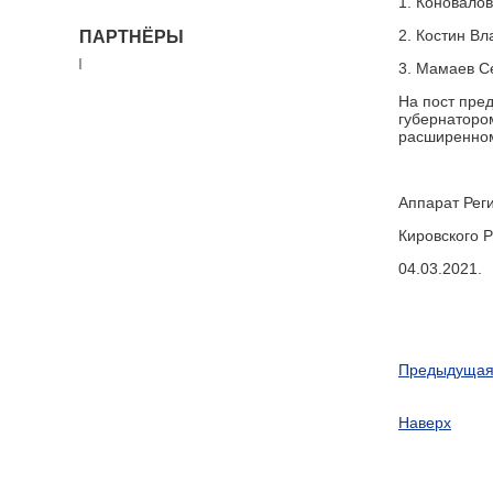
1. Коновало
2. Костин В
ПАРТНЁРЫ
3. Мамаев С
На пост пре
губернаторо
расширенном
Аппарат Рег
Кировского
04.03.2021.
Предыдущая
Наверх