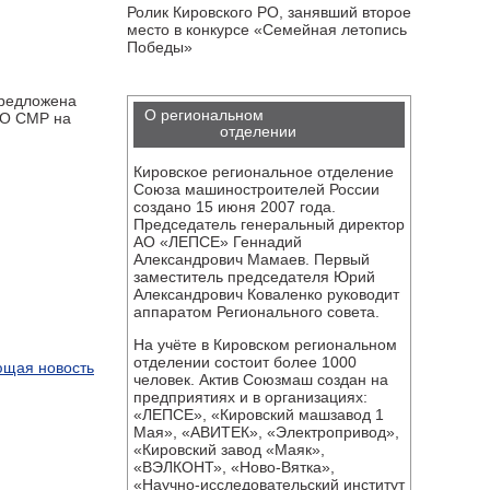
Ролик Кировского РО, занявший второе
место в конкурсе «Семейная летопись
Победы»
предложена
О региональном
РО СМР на
отделении
Кировское региональное отделение
Союза машиностроителей России
создано 15 июня 2007 года.
Председатель генеральный директор
АО «ЛЕПСЕ» Геннадий
Александрович Мамаев. Первый
заместитель председателя Юрий
Александрович Коваленко руководит
аппаратом Регионального совета.
На учёте в Кировском региональном
отделении состоит более 1000
щая новость
человек. Актив Союзмаш создан на
предприятиях и в организациях:
«ЛЕПСЕ», «Кировский машзавод 1
Мая», «АВИТЕК», «Электропривод»,
«Кировский завод «Маяк»,
«ВЭЛКОНТ», «Ново-Вятка»,
«Научно-исследовательский институт