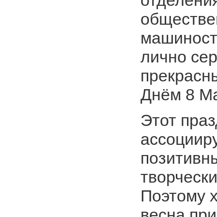
отделени
обществе
машиност
лично сер
прекрасн
Днём 8 М
Этот пра
ассоциир
позитивн
творческ
Поэтому х
весна при